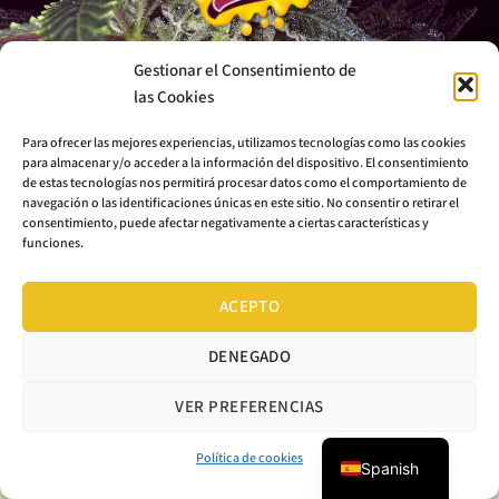
Gestionar el Consentimiento de
info@highspeedbuds.com
las Cookies
Para ofrecer las mejores experiencias, utilizamos tecnologías como las cookies
para almacenar y/o acceder a la información del dispositivo. El consentimiento
de estas tecnologías nos permitirá procesar datos como el comportamiento de
navegación o las identificaciones únicas en este sitio. No consentir o retirar el
consentimiento, puede afectar negativamente a ciertas características y
funciones.
ACEPTO
DENEGADO
VER PREFERENCIAS
Política de cookies
Spanish