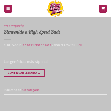
Saltar
al
contenido
SIN CATEGORÍA
Bienvenido a High Speed Buds
PUBLICADO EL
25 DE ENERO DE 2023
<SPAN CLASS="BY
HIGH
Las genéticas más rápidas!
CONTINUAR LEYENDO
→
Publicado en
Sin categoría