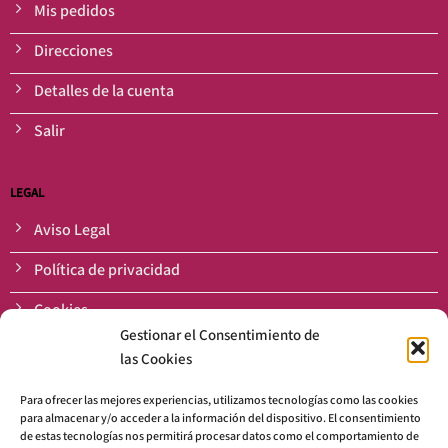
Mis pedidos
Direcciones
Detalles de la cuenta
Salir
LEGAL
Aviso Legal
Política de privacidad
Cookies
Gestionar el Consentimiento de
Condiciones de Venta
las Cookies
Para ofrecer las mejores experiencias, utilizamos tecnologías como las cookies
Normativa semillas
para almacenar y/o acceder a la información del dispositivo. El consentimiento
Prohibida la venta de semillas a menores de edad. Semillas de
de estas tecnologías nos permitirá procesar datos como el comportamiento de